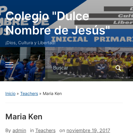
Colegio "Dulce
Nombre de Jesús"
¡Dios, Cultura y Libertad!
Buscar:
Alternar
el
menú
móvil
Inicio
»
Teachers
»
Maria Ken
Maria Ken
By
admin
in
Teachers
on
noviembre 19, 2017