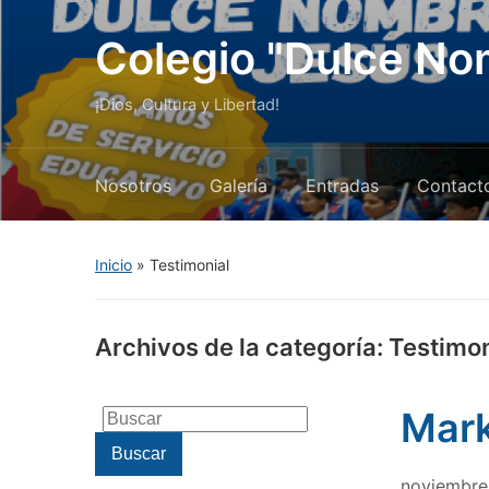
Colegio "Dulce No
¡Dios, Cultura y Libertad!
Nosotros
Galería
Entradas
Contact
Inicio
» Testimonial
Archivos de la categoría:
Testimon
Mark
Buscar:
Buscar
noviembre