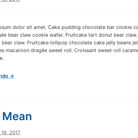
psum dolor sit amet. Cake pudding chocolate bar cookie c
ée bear claw cookie wafer. Fruitcake tart donut bear claw
l bear claw. Fruitcake lollipop chocolate cake jelly beans je
s macaroon dragée sweet roll. Croissant sweet roll caram
e.
endo →
a Mean
 19, 2017