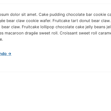
psum dolor sit amet. Cake pudding chocolate bar cookie c
ée bear claw cookie wafer. Fruitcake tart donut bear claw
l bear claw. Fruitcake lollipop chocolate cake jelly beans je
s macaroon dragée sweet roll. Croissant sweet roll caram
e.
endo →