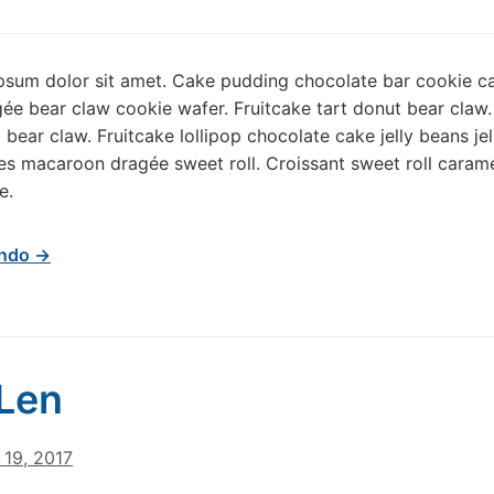
psum dolor sit amet. Cake pudding chocolate bar cookie c
ée bear claw cookie wafer. Fruitcake tart donut bear claw
l bear claw. Fruitcake lollipop chocolate cake jelly beans je
s macaroon dragée sweet roll. Croissant sweet roll caram
e.
endo →
Len
 19, 2017