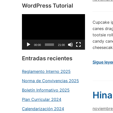
WordPress Tutorial
Reproductor
Cupcake i
de
canes drag
vídeo
tootsie rol
candy cane
00:00
21:00
cheesecak
Entradas recientes
Sigue ley
Reglamento Interno 2025
Norma de Convivencias 2025
Boletín Informativo 2025
Hin
Plan Curricular 2024
noviembre
Calendarización 2024