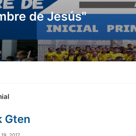
mbre de Jesús"
o
ial
 Gten
 19, 2017