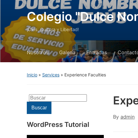
Colegio "Dulce No
¡Dios, Cultura y Libertad!
Nosotros
Galería
Entradas
Contact
Inicio
»
Services
»
Experience Faculties
Expe
Buscar:
Buscar
By
admin
WordPress Tutorial