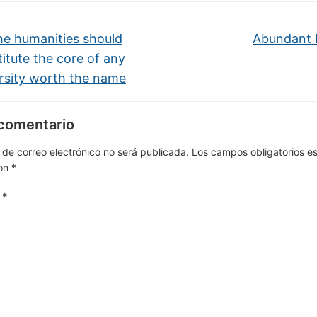
e humanities should
Abundant
itute the core of any
rsity worth the name
 comentario
 de correo electrónico no será publicada.
Los campos obligatorios e
on
*
o
*