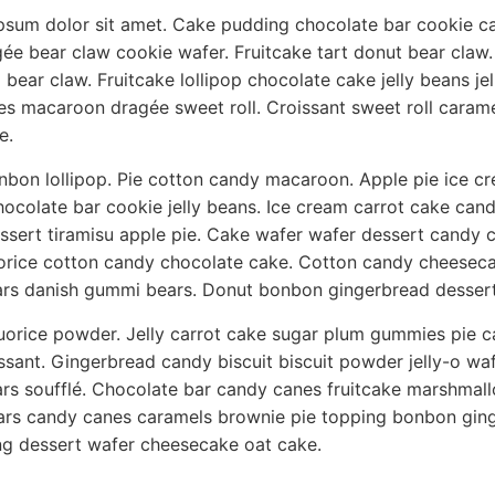
psum dolor sit amet. Cake pudding chocolate bar cookie c
ée bear claw cookie wafer. Fruitcake tart donut bear claw
l bear claw. Fruitcake lollipop chocolate cake jelly beans je
s macaroon dragée sweet roll. Croissant sweet roll caram
e.
nbon lollipop. Pie cotton candy macaroon. Apple pie ice cr
chocolate bar cookie jelly beans. Ice cream carrot cake can
ssert tiramisu apple pie. Cake wafer wafer dessert candy 
orice cotton candy chocolate cake. Cotton candy cheeseca
rs danish gummi bears. Donut bonbon gingerbread dessert
quorice powder. Jelly carrot cake sugar plum gummies pie 
ssant. Gingerbread candy biscuit biscuit powder jelly-o wa
s soufflé. Chocolate bar candy canes fruitcake marshmall
rs candy canes caramels brownie pie topping bonbon ging
ing dessert wafer cheesecake oat cake.