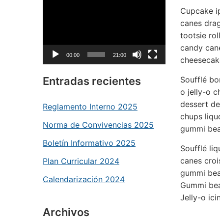
Reproductor
Cupcake i
de
canes drag
vídeo
tootsie rol
candy cane
00:00
21:00
cheesecak
Entradas recientes
Soufflé bo
o jelly-o 
dessert de
Reglamento Interno 2025
chups liqu
Norma de Convivencias 2025
gummi bea
Boletín Informativo 2025
Soufflé li
canes croi
Plan Curricular 2024
gummi bear
Calendarización 2024
Gummi bea
Jelly-o ic
Archivos