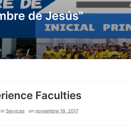
mbre de Jesús"
o
rience Faculties
in
Services
on
noviembre 19, 2017