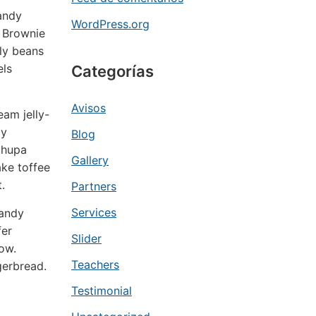
andy
WordPress.org
. Brownie
lly beans
els
Categorías
Avisos
eam jelly-
dy
Blog
chupa
Gallery
ke toffee
.
Partners
Services
candy
fer
Slider
ow.
Teachers
erbread.
Testimonial